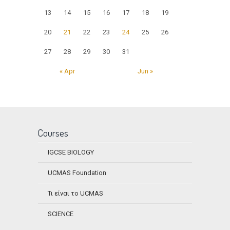
13
14
15
16
17
18
19
20
21
22
23
24
25
26
27
28
29
30
31
« Apr
Jun »
Courses
IGCSE BIOLOGY
UCMAS Foundation
Τι είναι το UCMAS
SCIENCE