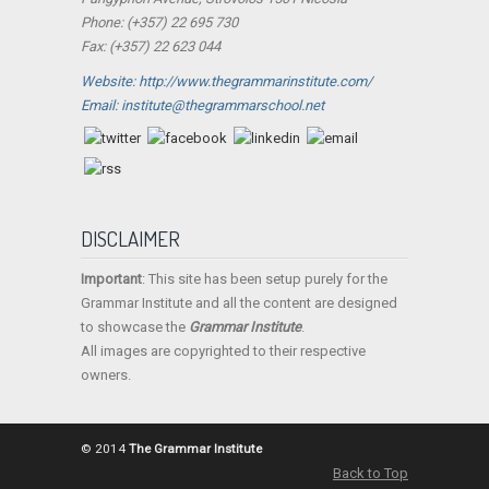
Phone: (+357) 22 695 730
Fax: (+357) 22 623 044
Website: http://www.thegrammarinstitute.com/
Email: institute@thegrammarschool.net
DISCLAIMER
Important
: This site has been setup purely for the
Grammar Institute and all the content are designed
to showcase the
Grammar Institute
.
All images are copyrighted to their respective
owners.
© 2014
The Grammar Institute
Back to Top