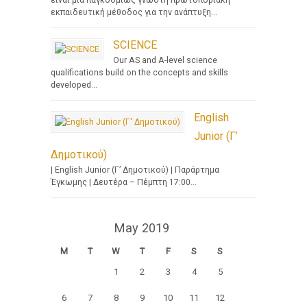
είναι μια παγκοσμίως γνωστή πρωτοποριακή
εκπαιδευτική μέθοδος για την ανάπτυξη...
SCIENCE
Our AS and A-level science
qualifications build on the concepts and skills
developed...
English
Junior (Γ’
Δημοτικού)
| English Junior (Γ’ Δημοτικού) | Παράρτημα
Έγκωμης | Δευτέρα – Πέμπτη 17:00...
May 2019
M
T
W
T
F
S
S
1
2
3
4
5
6
7
8
9
10
11
12